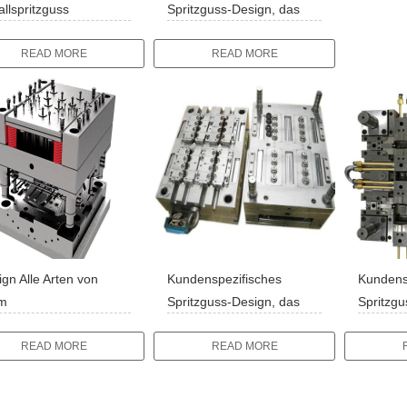
llspritzguss
Spritzguss-Design, das
ermetallurgie
Plastikform herstellt
READ MORE
READ MORE
gn Alle Arten von
Kundenspezifisches
Kundens
m
Spritzguss-Design, das
Spritzgu
Plastikform herstellt
Plastikfo
READ MORE
READ MORE