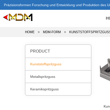
Präzisionsformen Forschung und Entwicklung und Produktion des 
H
HOME
>
MDM-FORM
>
KUNSTSTOFFSPRITZGUS
PRODUCT
Kunststoffspritzguss
Metallspritzguss
Keramikspritzguss
Kun