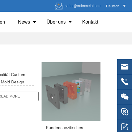
sales@mdmmetal.com
Deutsch
en
News
Über uns
Kontakt
alität Custom
n Mold Design
READ MORE
Kundenspezifisches