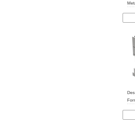
Meta
Pulv
Desi
For