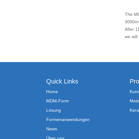
The MD
3000m²,
After 1
we will
Quick Links
Pro
Home
Kuns
MDM-Form
Meta
Lösung
Kera
Formenanwendungen
News
Über uns