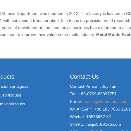
M-mold Department was founded in 2012. The factory is located in Ch
 with convenient transportation. Is a focus on precision mold resear
1 years of development, the company's business has expanded to all over 
 continue to improve their value in the mold industry.
Metal Molds Fact
ducts
Contact Us
tstoffspritzguss
Contact Person : Joy Tan
Tel : +86-0769-85397751
llspritzguss
E-mail :
sales@mdmmetal.com
mikspritzguss
WHATSAPP :+86 185 7665 2101
Wechat: 18576652101
SKYPE: thaijin88@126.com