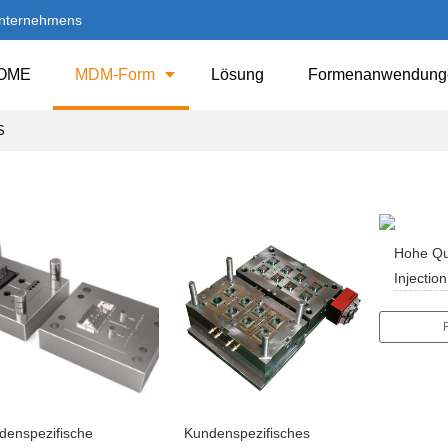
Unternehmens
OME
MDM-Form
Lösung
Formenanwendung
S
Hohe Qu
Injectio
denspezifische
Kundenspezifisches