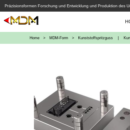
Präzisionsformen Forschung und Entwicklung und Produktion des 
H
Home
>
MDM-Form
>
Kunststoffspritzguss
|
Kun