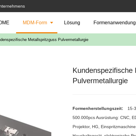
Unternehmens
OME
MDM-Form
Lösung
Formenanwendung
denspezifische Metallspritzguss Pulvermetallurgie
Kundenspezifische 
Pulvermetallurgie
Formenherstellungszeit:
15-3
500.000pcs Ausrüstung: CNC, E
Projektor, HG, Einspritzmaschi
Haushaltsgerät, elektronische P