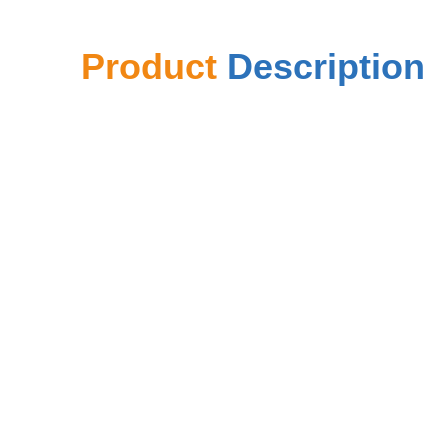
Product
Description
ws machen Form mit hoher qulity und konkurrenzfähigem 