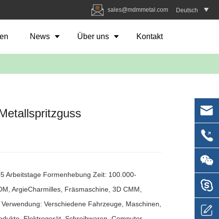
sales@mdmmetal.com
Deutsch
en
News
Über uns
Kontakt
Metallspritzguss
5 Arbeitstage Formenhebung Zeit: 100.000-
DM, ArgieCharmilles, Fräsmaschine, 3D CMM,
ne Verwendung: Verschiedene Fahrzeuge, Maschinen,
rodukte, Elektrogerät, Schreibwaren, Computer,