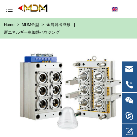
Home
>
MDM金型
>
金属射出成形
|
新エネルギー車加熱ハウジング