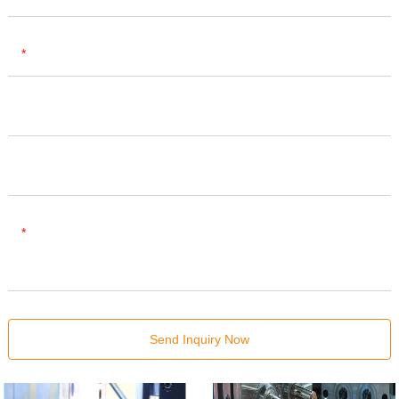
E-mail
Phone
Company Name
Content
Send Inquiry Now