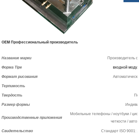
OEM Профессиональный производитель
Название марки
Производитель о
Форма Tipe
входной модул
Формат рисования
Автоматически
Терпимость
Твердость
По
Размер формы
Индиви
Мобильные телефоны / ноутбуки / ци
Производственные приложения
четкости / автом
Свидетельство
Стандарт ISO 9001: 