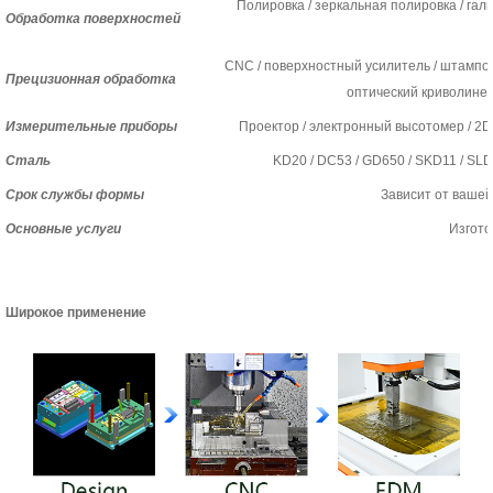
Полировка / зеркальная полировка / гал
Обработка поверхностей
CNC / поверхностный усилитель / штампов
Прецизионная обработка
оптический криволиней
Измерительные приборы
Проектор / электронный высотомер / 2D и
Сталь
KD20 / DC53 / GD650 / SKD11 / SLD
Срок службы формы
Зависит от вашей
Основные услуги
Изгото
Широкое применение