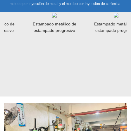
moldeo por inyección de metal y el moldeo por inyección de cerámica.
 de
Estampado metálico de
Estampado metálico de
ivo
estampado progresivo
estampado progresivo