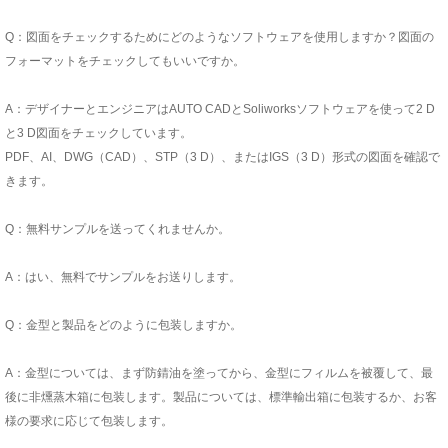
Q：図面をチェックするためにどのようなソフトウェアを使用しますか？図面の
フォーマットをチェックしてもいいですか。
A：デザイナーとエンジニアはAUTO CADとSoliworksソフトウェアを使って2 D
と3 D図面をチェックしています。
PDF、AI、DWG（CAD）、STP（3 D）、またはIGS（3 D）形式の図面を確認で
きます。
Q：無料サンプルを送ってくれませんか。
A：はい、無料でサンプルをお送りします。
Q：金型と製品をどのように包装しますか。
A：金型については、まず防錆油を塗ってから、金型にフィルムを被覆して、最
後に非燻蒸木箱に包装します。製品については、標準輸出箱に包装するか、お客
様の要求に応じて包装します。